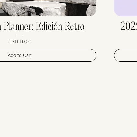
 Planner: Edición Retro
2025
Price
USD 10.00
Add to Cart